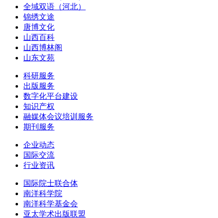
全域双语（河北）
锦绣文途
唐博文化
山西百科
山西博林阁
山东文苑
科研服务
出版服务
数字化平台建设
知识产权
融媒体会议培训服务
期刊服务
企业动态
国际交流
行业资讯
国际院士联合体
南洋科学院
南洋科学基金会
亚太学术出版联盟