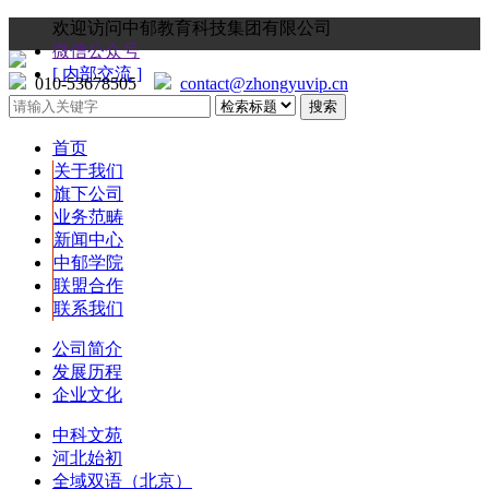
欢迎访问中郁教育科技集团有限公司
微信公众号
[ 内部交流 ]
010-53678505
contact@zhongyuvip.cn
首页
关于我们
旗下公司
业务范畴
新闻中心
中郁学院
联盟合作
联系我们
公司简介
发展历程
企业文化
中科文苑
河北始初
全域双语（北京）