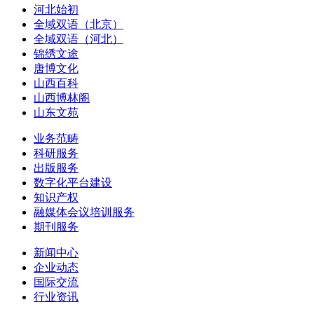
河北始初
全域双语（北京）
全域双语（河北）
锦绣文途
唐博文化
山西百科
山西博林阁
山东文苑
业务范畴
科研服务
出版服务
数字化平台建设
知识产权
融媒体会议培训服务
期刊服务
新闻中心
企业动态
国际交流
行业资讯