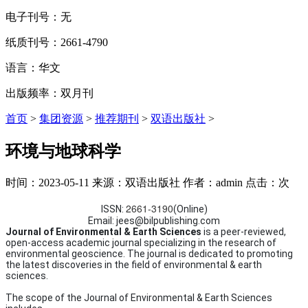
电子刊号：无
纸质刊号：2661-4790
语言：华文
出版频率：双月刊
首页
>
集团资源
>
推荐期刊
>
双语出版社
>
环境与地球科学
时间：2023-05-11
来源：双语出版社
作者：admin
点击：
次
2661-3190
ISSN:
(Online)
Email: jees@bilpublishing.com
Journal of Environmental & Earth Sciences
is a peer-reviewed,
open-access academic journal specializing in the research of
environmental geoscience. The journal is dedicated to promoting
the latest discoveries in the field of environmental & earth
sciences.
The scope of the Journal of Environmental & Earth Sciences