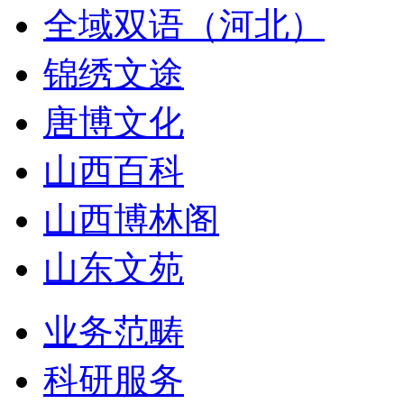
全域双语（河北）
锦绣文途
唐博文化
山西百科
山西博林阁
山东文苑
业务范畴
科研服务