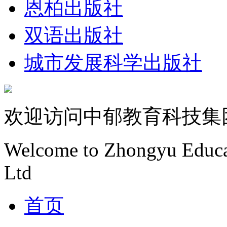
恩柏出版社
双语出版社
城市发展科学出版社
欢迎访问中郁教育科技集
Welcome to Zhongyu Educa
Ltd
首页