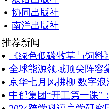
协同出版社
南洋出版社
推荐新闻
《绿色低碳牧草与饲料》
全球能源领域顶尖阵容集
京华七月风拂柳 数字浪潮
中郁集团“开工第一课”：
2024跨学科语言学研究国