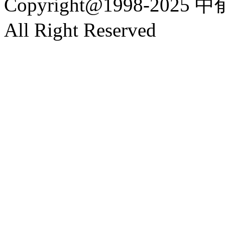
Copyright@1998-2
All Right Reserved